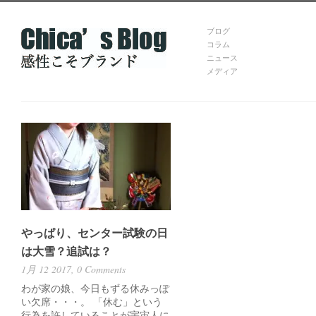
ブログ
コラム
ニュース
メディア
やっぱり、センター試験の日
は大雪？追試は？
1月 12 2017,
0 Comments
わが家の娘、今日もずる休みっぽ
い欠席・・・。 「休む」という
行為を許していることが宇宙人に