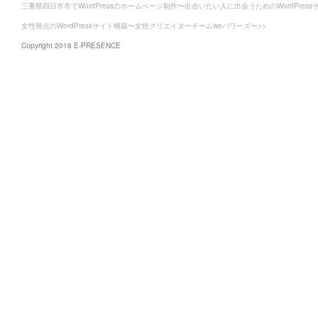
三重県四日市市でWordPressのホームページ制作〜出会いたい人に出会うためのWordPress
女性視点のWordPressサイト構築〜女性クリエイターチームweパワーズ〜>>
Copyright 2018 E-PRESENCE