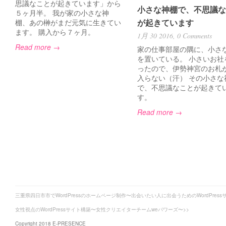
思議なことが起きています」から
小さな神棚で、不思議な
５ヶ月半。 我が家の小さな神
が起きています
棚、あの榊がまだ元気に生きてい
ます。 購入から７ヶ月。
1月 30 2016,
0 Comments
Read more →
家の仕事部屋の隅に、小さ
を置いている。 小さいお社
ったので、伊勢神宮のお札
入らない（汗） その小さな
で、不思議なことが起きて
す。
Read more →
三重県四日市市でWordPressのホームページ制作〜出会いたい人に出会うためのWordPress
女性視点のWordPressサイト構築〜女性クリエイターチームweパワーズ〜>>
Copyright 2018 E-PRESENCE