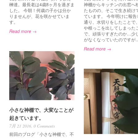
榊達。最長老は4歳8ヶ月を過ぎま
神棚からキッチンの出窓へ
した。 今朝！何歳の子かは分か
たものの、そこで生き続け
りませんが、花を咲かせていま
ています。 今年明けに報告
す。
通り、水切りをしたことで
や根っこを出してしまった
Read more →
で、頑張りすぎたのか…少
がなくなっていたのですが
Read more →
小さな神棚で、大変なことが
起きています。
7月 21 2016,
0 Comments
前回のブログ「小さな神棚で、不