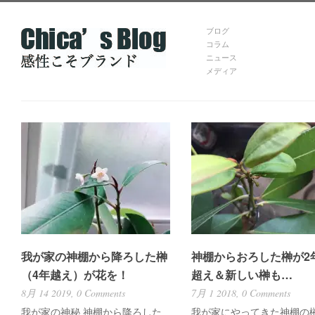
ブログ
コラム
ニュース
メディア
我が家の神棚から降ろした榊
神棚からおろした榊が2
（4年越え）が花を！
超え＆新しい榊も…
8月 14 2019,
0 Comments
7月 1 2018,
0 Comments
我が家の神秘
神棚から降ろした
我が家にやってきた神棚の