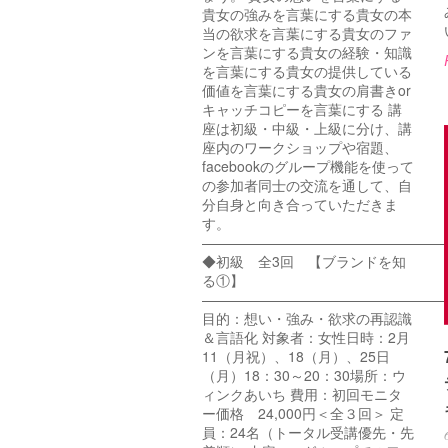
貴女の強みを言葉にする貴女の本
当の欲求を言葉にする貴女のファ
ンを言葉にする貴女の経験・知識
を言葉にする貴女の提供している
価値を言葉にする貴女の肩書きor
キャッチコピーを言葉にする 講
座は初級・中級・上級に分け、講
座内のワークショップや宿題、
facebookのグループ機能を使って
の参加者同士の交流を通して、自
分自身と向き合っていただきま
す。
—————————————————
◆初級 全3回 【ブランドを知
る①】
—————————————————
目的：想い・強み・欲求の再認識
＆言語化 対象者：女性日時：2月
11（月祝）、18（月）、25日
（月）18：30～20：30場所：ウ
ィンクあいち 費用：初回モニタ
ー価格 24,000円＜全３回＞ 定
員：24名（トータル受講優先・先