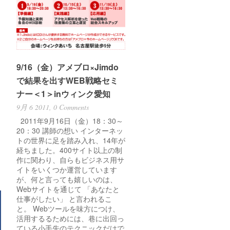
9/16（金）アメブロ×Jimdo
で結果を出すWEB戦略セミ
ナー＜1＞inウィンク愛知
9月 6 2011,
0 Comments
2011年9月16日（金）18：30～
20：30 講師の想い インターネッ
トの世界に足を踏み入れ、14年が
経ちました。400サイト以上の制
作に関わり、自らもビジネス用サ
イトをいくつか運営しています
が、何と言っても嬉しいのは、
Webサイトを通じて 「あなたと
仕事がしたい」 と言われるこ
と。 Webツールを味方につけ、
活用するるためには、巷に出回っ
ている小手先のテクニックだけで