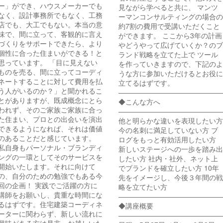
ー」ができ、ハウスメーカーでも
見ながら学べると共に、 マンツ
なく、設計事務所でもなく、工務
ーマンコンサルティングの場合の
店でも、大工でもない。本当の意
約7割の費用で受講いただくこと
味で、間に立って、客観的に言え
ができます。 ここから3年の計画
づくりをサポートできたら、より
やどうやって広げていくか？のブ
個性に合った住まいができる！と
ランド戦略を立てた上で ツール
思っています。 「目に見えない
を作っていきますので、下記のよ
ものを売る、間に立ってコーディ
うな方に参加いただけるとお役に
ネートすることに対して費用を払
立てるはずです。
う人がいるのか？」と聞かれるこ
———————————————
とがありますが、既成概念にとら
◆こんな方へ
われず、そのご家族ご家族に合っ
———————————————
た住まい、プロとの出会いを演出
他と明らかな違いを表現したい方
できるようになれば、それは価値
今の名刺に満足していない方 ブ
のあることだと感じています。
ログをもっと有効活用したい方
私自身もパーソナル・ブランディ
新しいステージへの一歩を踏み出
ングの一環としてそのサービスを
したい方 社内・社外、ネット上
開始いたします。それに向けて
でブランドを確立したい方 10年
の、自分のための勉強でもある今
先をイメージし、今後３年間の戦
回の企画！ 実践でご活躍の方に
略を立てたい方
講師をお願いし、貴重な時間にな
———————————————
るはずです。住宅建築コーディネ
◆講座概要
ーターに関わらず、新しい流れに
———————————————