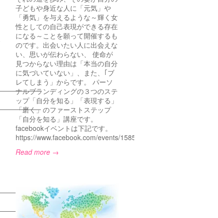
子どもや身近な人に「元気」や
「勇気」を与えるような～輝く女
性としての自己表現ができる存在
になる～ことを願って開催するも
のです。出会いたい人に出会えな
い、思いが伝わらない、 使命が
見つからない理由は「本当の自分
に気づいていない」、また、｢ブ
レてしまう」からです。 パーソ
——————
ナルブランディングの３つのステ
ップ「自分を知る」「表現する」
——————
「磨く」のファーストステップ
「自分を知る」講座です。
facebookイベントは下記です。
https://www.facebook.com/events/158570100973440/
Read more →
——————
——————