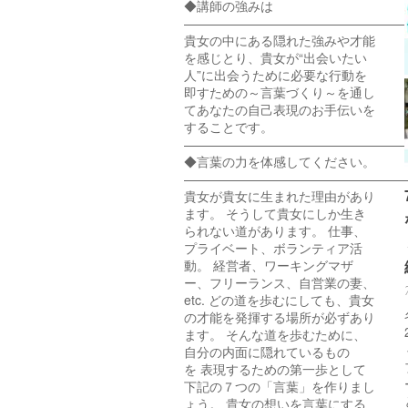
◆講師の強みは
—————————————————
貴女の中にある隠れた強みや才能
を感じとり、貴女が“出会いたい
人”に出会うために必要な行動を
即すための～言葉づくり～を通し
てあなたの自己表現のお手伝いを
することです。
—————————————————
◆言葉の力を体感してください。
—————————————————
貴女が貴女に生まれた理由があり
ます。 そうして貴女にしか生き
られない道があります。 仕事、
プライベート、ボランティア活
動。 経営者、ワーキングマザ
ー、フリーランス、自営業の妻、
etc. どの道を歩むにしても、貴女
の才能を発揮する場所が必ずあり
ます。 そんな道を歩むために、
自分の内面に隠れているもの
を 表現するための第一歩として
下記の７つの「言葉」を作りまし
ょう。 貴女の想いを言葉にする