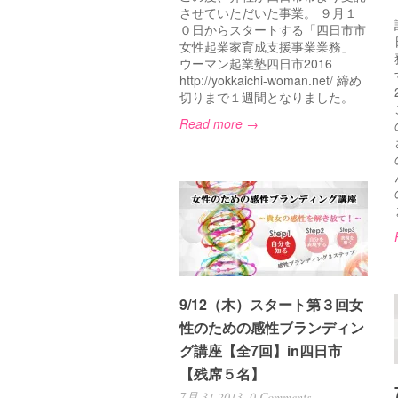
させていただいた事業。 ９月１
０日からスタートする「四日市市
女性起業家育成支援事業業務」
ウーマン起業塾四日市2016
http://yokkaichi-woman.net/ 締め
切りまで１週間となりました。
Read more →
9/12（木）スタート第３回女
性のための感性ブランディン
グ講座【全7回】in四日市
【残席５名】
7月 31 2013,
0 Comments