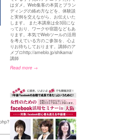
はダメ。Web集客の本質とブラン
ディングの絡め方などを、体験談
と実例を交えながら、お伝えいた
します。 また本講座は全3回にな
っており、ワークや宿題などもあ
ります。本気でWebツールの活用
を考えている方のご参加を、心よ
りお待ちしております。講師のア
メブロhttp://ameblo.jp/shikama/
講師
Read more →
.php?
————————