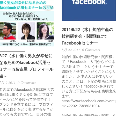
———————–
2011/9/22（木）知的生産の
技術研究会・関西様にて
———————–
Facebookセミナー
8月 22 2011,
0 Comments
———————–
7/27（水）働く男女が幸せに
知的生産の技術研究会・関西様に
て 「Facebook 入門からビジネ
なるためのfacebook活用セ
ス活用まで」 というセミナーで
ミナーin名古屋 プロフィール
講師をさせていただくことになり
編～
ました。 お申込みは必要ないと
のこと、当日、下記の場所にお越
7月 9 2011,
0 Comments
しください！ facebookをされて
名古屋でのfacebook活用講座の第
いる方は下記からも参加表明出来
2回目は働く男女を対象に“プロフ
ます。
ィール”に的を絞って開催です！
https://www.facebook.com/event
ブランドを立てるには、プロフィ
eid=220217328031004
ールに自分をどう表現するか？が
———————————————
とっても大切ですね。 自分の強
知的生産の技術研究会・関西 ９