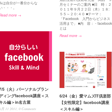
みは自分が一番分からな
月セミナーのご案内 ■日 時：２
い・・・。
０１１年９月２２日（木）１８:
５５～２０:４０ ■テーマ：
Read more →
「Facebook 入門からビジネス
活用まで」 ■内 容：・facebook
とは
Read more →
———————–
———————–
7/5（火）パーソナルブラン
ディングfacebook講座＜ス
6/24（金）愛マムズIT倶楽部
キル編＞in名古屋
【女性限定】facebook講座
＜スキル編＞
6月 11 2011,
0 Comments