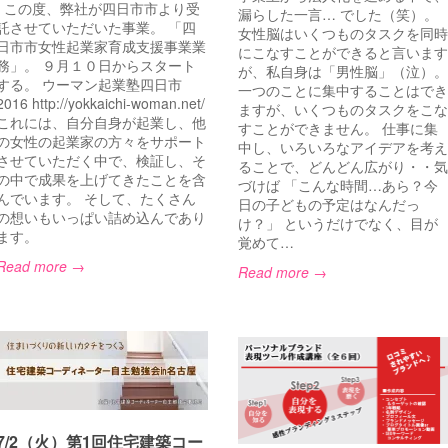
この度、弊社が四日市市より受
漏らした一言… でした（笑）。
託させていただいた事業。 「四
女性脳はいくつものタスクを同時
日市市女性起業家育成支援事業業
にこなすことができると言います
務」。 ９月１０日からスタート
が、私自身は「男性脳」（泣）。
する。 ウーマン起業塾四日市
一つのことに集中することはでき
2016 http://yokkaichi-woman.net/
ますが、いくつものタスクをこな
これには、自分自身が起業し、他
すことができません。 仕事に集
の女性の起業家の方々をサポート
中し、いろいろなアイデアを考え
させていただく中で、検証し、そ
ることで、どんどん広がり・・気
の中で成果を上げてきたことを含
づけば 「こんな時間…あら？今
んでいます。 そして、たくさん
日の子どもの予定はなんだっ
の想いもいっぱい詰め込んであり
け？」 というだけでなく、目が
ます。
覚めて…
Read more →
Read more →
7/2（火）第1回住宅建築コー