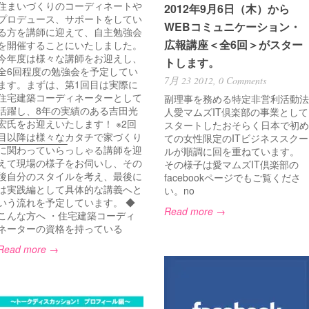
住まいづくりのコーディネートや
2012年9月6日（木）から
プロデュース、サポートをしてい
WEBコミュニケーション・
る方を講師に迎えて、自主勉強会
広報講座＜全6回＞がスター
を開催することにいたしました。
今年度は様々な講師をお迎えし、
トします。
全6回程度の勉強会を予定してい
7月 23 2012,
0 Comments
ます。まずは、第1回目は実際に
住宅建築コーディネーターとして
副理事を務める特定非営利活動法
活躍し、8年の実績のある吉田光
人愛マムズIT倶楽部の事業として
———————–
宏氏をお迎えいたします！ ※2回
スタートしたおそらく日本で初め
目以降は様々なカタチで家づくり
ての女性限定のITビジネススクー
———————–
に関わっていらっしゃる講師を迎
ルが順調に回を重ねています。
えて現場の様子をお伺いし、その
その様子は愛マムズIT倶楽部の
後自分のスタイルを考え、最後に
facebookページでもご覧くださ
は実践編として具体的な講義へと
い。no
いう流れを予定しています。 ◆
Read more →
こんな方へ ・住宅建築コーディ
ネーターの資格を持っている
Read more →
———————–