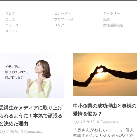
ブログ
コンセプト
ギャラリー
コラム
プロフィール
実績
ニュース
リンク
女性活躍推進
メディア
中小企業の成功理由と奥様の
受講生がメディアに取り上げ
愛情＆悩み？
られるように！本気で頑張る
1月 10 2015,
0 Comments
と決めた理由
「奥さんが欲しい・・・」 個人
8月 6 2016,
0 Comments
事業主から法人化を進める中で、