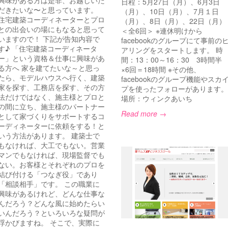
興味がある方は是非、お越しいた
日程：5月27日（月）、6月3日
だきたいな〜と思っています。
（月）、10日（月）、7月１日
住宅建築コーディネーターとプロ
（月）、8日（月）、22日（月）
との出会いの場にもなると思って
＜全6回＞ ※連休明けから
いますので！ 下記が告知内容で
facebookのグループにて事前の
す♪ 「住宅建築コーディネータ
アリングをスタートします。 時
ー」という資格＆仕事に興味があ
間：13：00～16：30 3時間半
る方へ 家を建てたいな～と思っ
×6回＝18時間 ※その他、
たら、モデルハウスへ行く、建築
facebookのグループ機能やスカ
家を探す、工務店を探す、その方
プを使ったフォローがあります。
法だけではなく、施主様とプロと
場所：ウィンクあいち
の間に立ち、施主様のパートナー
Read more →
として家づくりをサポートするコ
ーディネーターに依頼をする！と
いう方法があります。 建築士で
もなければ、大工でもない。営業
マンでもなければ、現場監督でも
ない。お客様とそれぞれのプロを
結び付ける「つなぎ役」であり
「相談相手」です。 この職業に
興味があるけれど、どんな仕事な
んだろう？どんな風に始めたらい
いんだろう？といろいろな疑問が
浮かびますね。 そこで、実際に