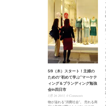
5/9（木）スタート！主婦の
ための“初めて学ぶ”マーケテ
ィング＆ブランディング勉強
会in四日市
3月 26 2013,
0 Comments
物が溢れる”消費社会”。 売れる商