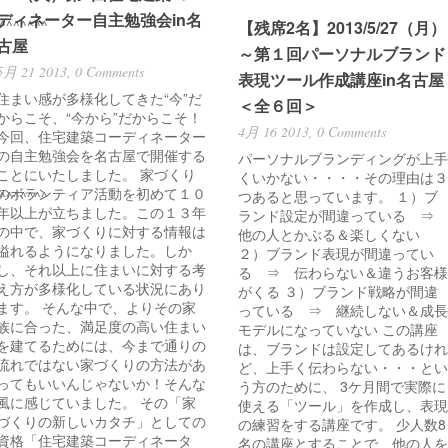
ディネーター自主勉強会in名
^^^^^^^
【残席2名】2013/5/27（月）
古屋
～第１回パーソナルブランド
5月 21 2013,
0 Comments
表現ツール作成講座in名古屋
住まい感が多様化してきた“今”だ
＜全６回＞
からこそ、“今から”だからこそ！
4月 16 2013,
0 Comments
今回、住宅建築コーディネーター
の自主勉強会を名古屋で開催する
パーソナルブランディングが上手
ことにいたしました。 家づくり
くいかない・・・・その理由は３
のボランティア活動を初めて１０
^^^^^^^
つあると思っています。 １）ブ
年以上が立ちました。この１３年
ランド設定が間違っている ⇒
の中で、家づくりに対する情報は
他の人とかぶる＆楽しくない
溢れるようになりました。しか
２）ブランド表現が間違ってい
し、それ以上に住まいに対する考
る ⇒ 伝わらない＆違うお客様
え方が多様化している状況にあり
がくる ３）ブランド戦略が間違
ます。 そんな中で、よりその家
っている ⇒ 継続しない＆成長
族に合った、満足度の高い住まい
モデルになっていない この講座
を建てるためには、今まで通りの
は、ブランドは設定してあるけれ
流れではない家づくりの方法があ
ど、上手く伝わらない・・・とい
ってもいいんじゃないか！そんな
う方のために、 3ケ月間で実際に
風に感じていました。 その「家
使える「ツール」を作成し、表現
づくりの新しいカタチ」としての
の練習をする講座です。 少人数8
資格「住宅建築コーディネータ
名の講座とすることで、他の人を