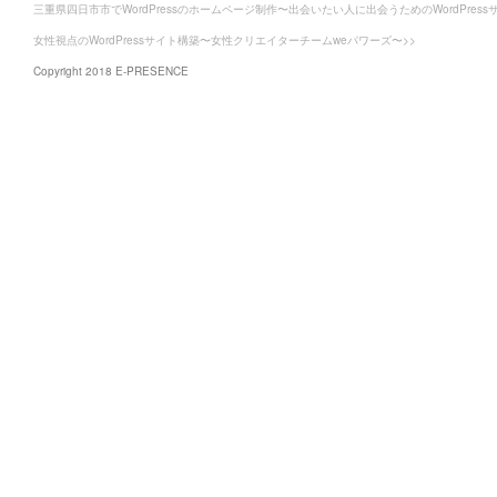
三重県四日市市でWordPressのホームページ制作〜出会いたい人に出会うためのWordPress
女性視点のWordPressサイト構築〜女性クリエイターチームweパワーズ〜>>
Copyright 2018 E-PRESENCE