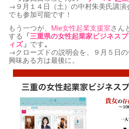
→９月１４日（土）の中村朱美氏講演
でも参加可能です！
もう一つが、
Mie女性起業支援室
さん
する
「
三重県の女性起業家ビジネスプラッ
ィズ
」
です
。
→クローズドの説明会を、９月５日の
興味ある方は最後に。