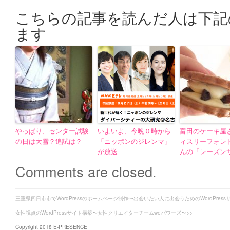
こちらの記事を読んだ人は下記
ます
やっぱり、センター試験
いよいよ、今晩０時から
富田のケーキ屋
の日は大雪？追試は？
「ニッポンのジレンマ」
ィスリーフォレ
が放送
んの「レーズン
Comments are closed.
三重県四日市市でWordPressのホームページ制作〜出会いたい人に出会うためのWordPress
女性視点のWordPressサイト構築〜女性クリエイターチームweパワーズ〜>>
Copyright 2018 E-PRESENCE