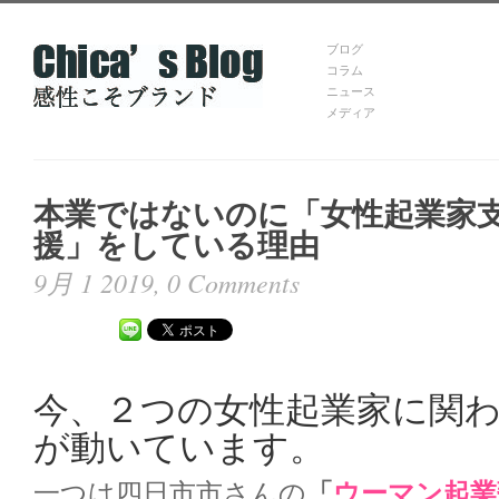
ブログ
コラム
ニュース
メディア
本業ではないのに「女性起業家
援」をしている理由
9月 1 2019,
0 Comments
今、２つの女性起業家に関
が動いています。
一つは四日市市さんの
「
ウーマン起業