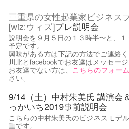
三重県の女性起業家ビジネス
[wiz:ウィズ]
プレ説明会
説明会を９月５日の１３時半〜と、１
予定です。
興味がある方は下記の方法でご連絡く
川北とfacebookでお友達はメッセー
お友達でない方は、
こちらのフォー
さい。
9/14（土）中村朱美氏 講演
っかいち2019事前説明会
こちらの中村朱美氏のビジネスモデ
重です。