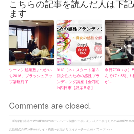
こちらの記事を読んだ人は下記
ます
ウーマン起業塾よつかい
9/12（木）スタート第３
今日7/30（水）
ち2016、ブラッシュアッ
回女性のための感性ブラ
んで17：55に
プ講座終了
ンディング講座【全7回】
が…
in四日市【残席５名】
Comments are closed.
三重県四日市市でWordPressのホームページ制作〜出会いたい人に出会うためのWordPress
女性視点のWordPressサイト構築〜女性クリエイターチームweパワーズ〜>>