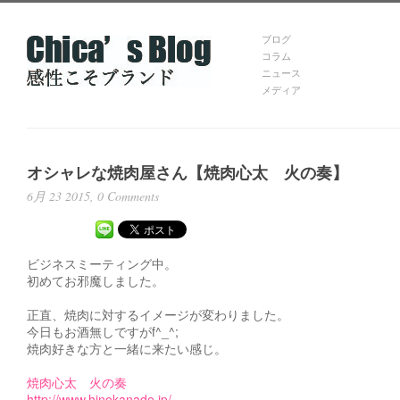
ブログ
コラム
ニュース
メディア
オシャレな焼肉屋さん【焼肉心太 火の奏】
6月 23 2015,
0 Comments
ビジネスミーティング中。
初めてお邪魔しました。
正直、焼肉に対するイメージが変わりました。
今日もお酒無しですがf^_^;
焼肉好きな方と一緒に来たい感じ。
焼肉心太 火の奏
http://www.hinokanade.jp/