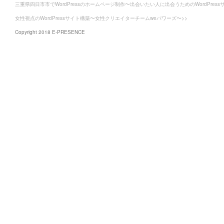
三重県四日市市でWordPressのホームページ制作〜出会いたい人に出会うためのWordPress
女性視点のWordPressサイト構築〜女性クリエイターチームweパワーズ〜>>
Copyright 2018 E-PRESENCE