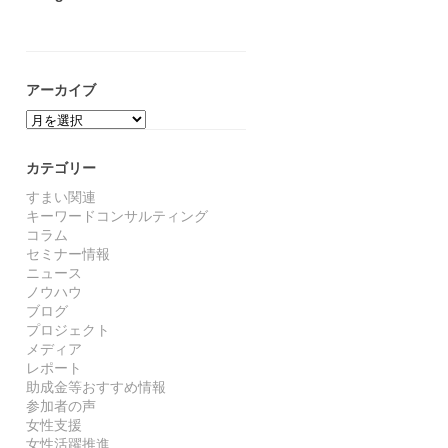
アーカイブ
ア
ー
カ
カテゴリー
イ
ブ
すまい関連
キーワードコンサルティング
コラム
セミナー情報
ニュース
ノウハウ
ブログ
プロジェクト
メディア
レポート
助成金等おすすめ情報
参加者の声
女性支援
女性活躍推進