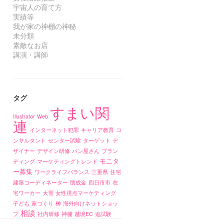
宇宙人の育て方
実績等
我が家の神棚の神秘
未分類
素敵なお店
講演・講師
タグ
すまい関
Illustrator
Web
連
インターネット犯罪
キャリア教育
コ
ンサルタント
センター試験
ターゲット
デ
ザイナー
デザイン研修
パン屋さん
ブラン
モニタ
ディング
マーケティングトレンド
ー募集
ワークライフバランス
三重県
住宅
建築コーディネーター
助成金
四日市市
在
宅ワーカー
大雪
女性視点マーケティング
子ども
家づくり
榊
海外向けネットショッ
相談
プ
社内研修
神棚
越境EC
追試験