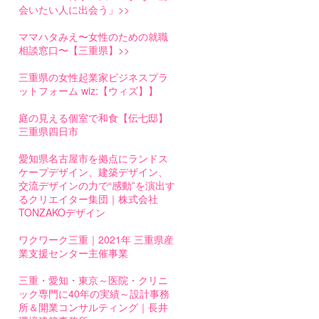
会いたい人に出会う」>>
ママハタみえ〜女性のための就職
相談窓口〜【三重県】>>
三重県の女性起業家ビジネスプラ
ットフォーム wiz:【ウィズ】】
庭の見える個室で和食【伝七邸】
三重県四日市
愛知県名古屋市を拠点にランドス
ケープデザイン、建築デザイン、
交流デザインの力で“感動”を演出す
るクリエイター集団｜株式会社
TONZAKOデザイン
ワクワーク三重｜2021年 三重県産
業支援センター主催事業
三重・愛知・東京～医院・クリニ
ック専門に40年の実績～設計事務
所＆開業コンサルティング｜長井