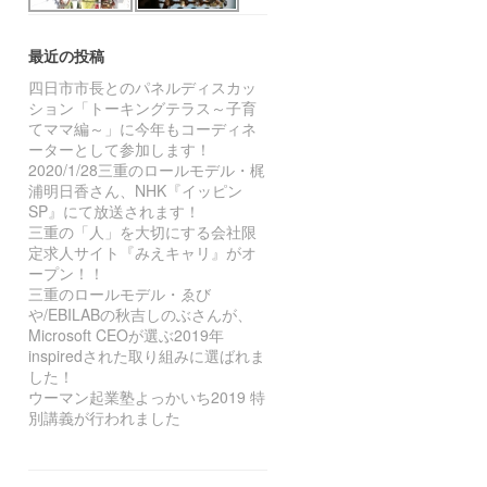
最近の投稿
四日市市長とのパネルディスカッ
ション「トーキングテラス～子育
てママ編～」に今年もコーディネ
ーターとして参加します！
2020/1/28三重のロールモデル・梶
浦明日香さん、NHK『イッピン
SP』にて放送されます！
三重の「人」を大切にする会社限
定求人サイト『みえキャリ』がオ
ープン！！
三重のロールモデル・ゑび
や/EBILABの秋吉しのぶさんが、
Microsoft CEOが選ぶ2019年
inspiredされた取り組みに選ばれま
した！
ウーマン起業塾よっかいち2019 特
別講義が行われました