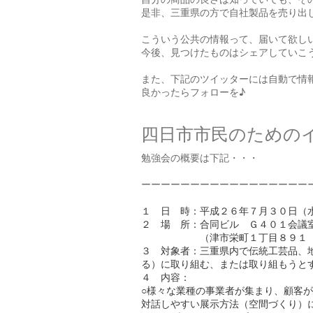
是非、三重県の方で自社製品を売り出
こういう公共の情報って、届いて欲し
今後、見つけたものはシェアしていこ
また、下記のツイッターには自動で情
良かったらフォローを♪
四日市市民のためのイ
勉強会の概要は下記・・・
ーーーーーーーーーーーーーーーーー
１ 日 時：平成２６年７月３０日（
２ 場 所：合同ビル Ｇ４０１会議
（津市栄町１丁目８９１ TEL
３ 対象者：三重県内で伝統工芸品、地
る）に取り組む、または取り組もうと
４ 内容：
○様々な業種の事業者が集まり、顧客
対話しやすい展示方法（空間づくり）