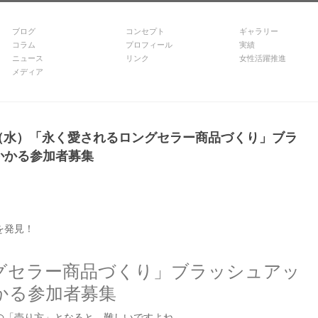
ブログ
コンセプト
ギャラリー
コラム
プロフィール
実績
ニュース
リンク
女性活躍推進
メディア
0（水）「永く愛されるロングセラー商品づくり」ブラ
かかる参加者募集
を発見！
グセラー商品づくり」ブラッシュアッ
かる参加者募集
の「売り方」となると、難しいですよね。