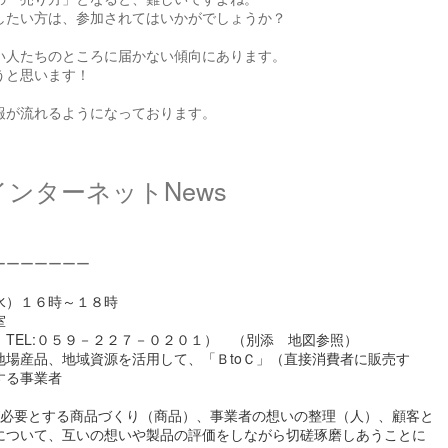
したい方は、参加されてはいかがでしょうか？
い人たちのところに届かない傾向にあります。
うと思います！
報が流れるようになっております。
ンターネットNews
ーーーーーーー
水）１６時～１８時
室
:０５９－２２７－０２０１） （別添 地図参照）
場産品、地域資源を活用して、「ＢtoＣ」（直接消費者に販売す
する事業者
が必要とする商品づくり（商品）、事業者の想いの整理（人）、顧客と
について、互いの想いや製品の評価をしながら切磋琢磨しあうことに