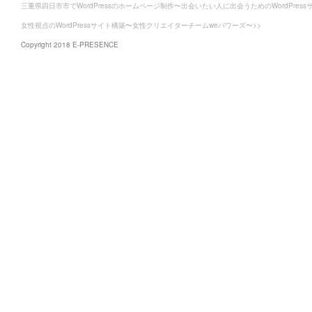
三重県四日市市でWordPressのホームページ制作〜出会いたい人に出会うためのWordPress
女性視点のWordPressサイト構築〜女性クリエイターチームweパワーズ〜>>
Copyright 2018 E-PRESENCE