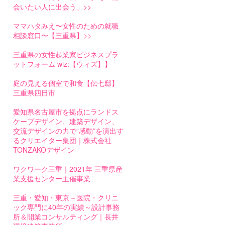
会いたい人に出会う」>>
ママハタみえ〜女性のための就職
相談窓口〜【三重県】>>
三重県の女性起業家ビジネスプラ
ットフォーム wiz:【ウィズ】】
庭の見える個室で和食【伝七邸】
三重県四日市
愛知県名古屋市を拠点にランドス
ケープデザイン、建築デザイン、
交流デザインの力で“感動”を演出す
るクリエイター集団｜株式会社
TONZAKOデザイン
ワクワーク三重｜2021年 三重県産
業支援センター主催事業
三重・愛知・東京～医院・クリニ
ック専門に40年の実績～設計事務
所＆開業コンサルティング｜長井