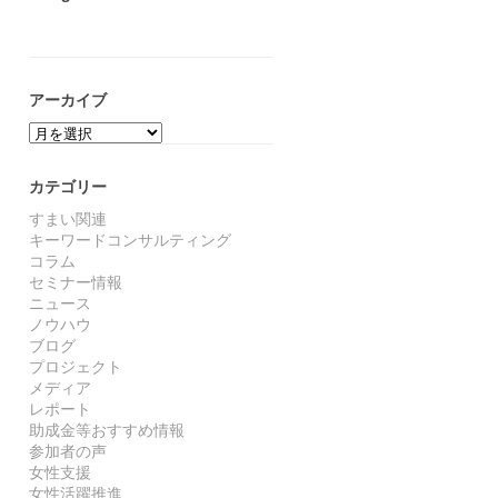
アーカイブ
ア
ー
カ
カテゴリー
イ
ブ
すまい関連
キーワードコンサルティング
コラム
セミナー情報
ニュース
ノウハウ
ブログ
プロジェクト
メディア
レポート
助成金等おすすめ情報
参加者の声
女性支援
女性活躍推進