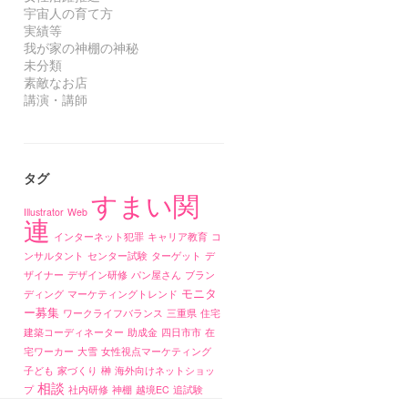
宇宙人の育て方
実績等
我が家の神棚の神秘
未分類
素敵なお店
講演・講師
タグ
すまい関
Illustrator
Web
連
インターネット犯罪
キャリア教育
コ
ンサルタント
センター試験
ターゲット
デ
ザイナー
デザイン研修
パン屋さん
ブラン
モニタ
ディング
マーケティングトレンド
ー募集
ワークライフバランス
三重県
住宅
建築コーディネーター
助成金
四日市市
在
宅ワーカー
大雪
女性視点マーケティング
子ども
家づくり
榊
海外向けネットショッ
相談
プ
社内研修
神棚
越境EC
追試験