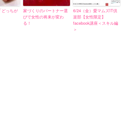
「どっちが
家づくりのパートナー選
6/24（金）愛マムズIT倶
びで女性の将来が変わ
楽部【女性限定】
る！
facebook講座＜スキル編
＞