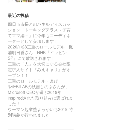
最近の投稿
四日市市長とのパネルディスカッ
ション「トーキングテラス～子育
てママ編～」に今年もコーディネ
ーターとして参加します！
2020/1/28三重のロールモデル・梶
浦明日香さん、NHK『イッピン
SP』にて放送されます！
三重の「人」を大切にする会社限
定求人サイト『みえキャリ』がオ
ープン！！
三重のロールモデル・ゑび
や/EBILABの秋吉しのぶさんが、
Microsoft CEOが選ぶ2019年
inspiredされた取り組みに選ばれま
した！
ウーマン起業塾よっかいち2019 特
別講義が行われました