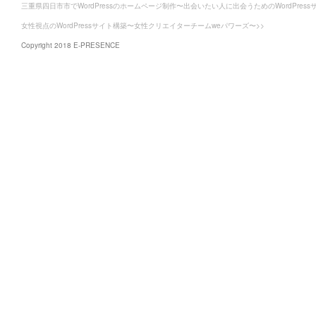
三重県四日市市でWordPressのホームページ制作〜出会いたい人に出会うためのWordPress
女性視点のWordPressサイト構築〜女性クリエイターチームweパワーズ〜>>
Copyright 2018 E-PRESENCE