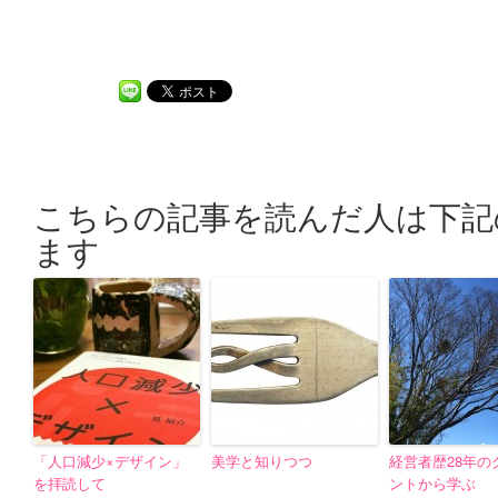
こちらの記事を読んだ人は下記
ます
「人口減少×デザイン」
美学と知りつつ
経営者歴28年の
を拝読して
ントから学ぶ