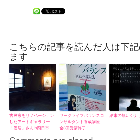
こちらの記事を読んだ人は下記
ます
古民家をリノベーション
ワークライフバランスコ
結末の無いシナ
したアートギャラリー
ンサルタント養成講座、
「侶居」さんin四日市
全3回受講終了！
Comments are closed.