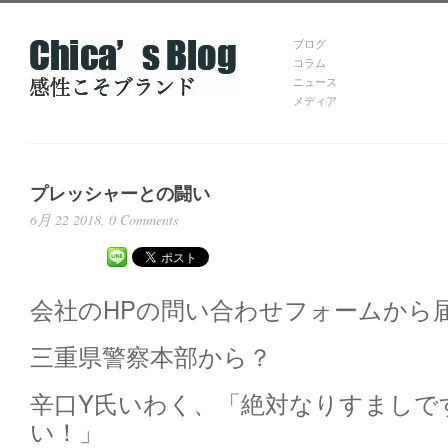
ブログ
コラム
ニュース
メディア
プレッシャーとの闘い
6月 22 2018,
0 Comments
会社のHPの問い合わせフォームから
三重県警察本部から？
辛口Y氏いわく、「絶対なりすましで
い！」