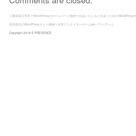
三重県四日市市でWordPressのホームページ制作〜出会いたい人に出会うためのWordPress
女性視点のWordPressサイト構築〜女性クリエイターチームweパワーズ〜>>
Copyright 2018 E-PRESENCE