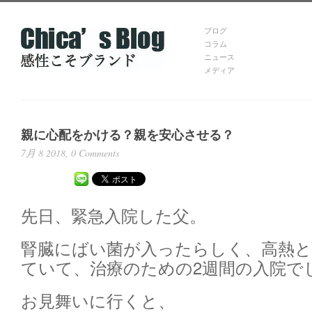
ブログ
コラム
ニュース
メディア
親に心配をかける？親を安心させる？
7月 8 2018,
0 Comments
先日、緊急入院した父。
腎臓にばい菌が入ったらしく、高熱
ていて、治療のための2週間の入院で
お見舞いに行くと、