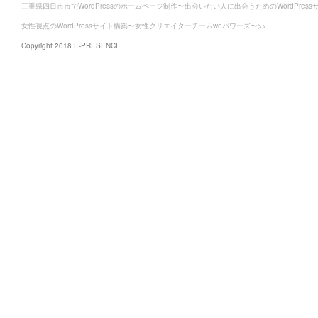
三重県四日市市でWordPressのホームページ制作〜出会いたい人に出会うためのWordPress
女性視点のWordPressサイト構築〜女性クリエイターチームweパワーズ〜>>
Copyright 2018 E-PRESENCE