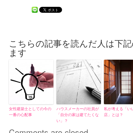
こちらの記事を読んだ人は下記
ます
女性建築士としての今の
ハウスメーカーの社員が
私が考える「い
一番の心配事
「自分の家は建てたくな
店」とは？
い」？
Comments are closed.