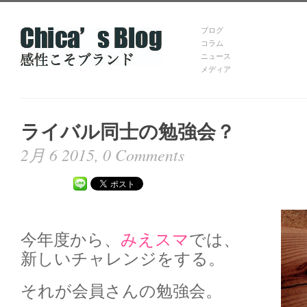
ブログ
コラム
ニュース
メディア
ライバル同士の勉強会？
2月 6 2015,
0 Comments
今年度から、
みえスマ
では、
新しいチャレンジをする。
それが会員さんの勉強会。