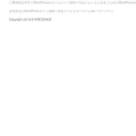
三重県四日市市でWordPressのホームページ制作〜出会いたい人に出会うためのWordPress
女性視点のWordPressサイト構築〜女性クリエイターチームweパワーズ〜>>
Copyright 2018 E-PRESENCE