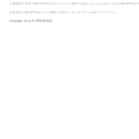
三重県四日市市でWordPressのホームページ制作〜出会いたい人に出会うためのWordPress
女性視点のWordPressサイト構築〜女性クリエイターチームweパワーズ〜>>
Copyright 2018 E-PRESENCE