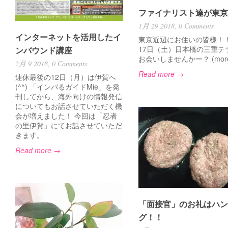
ファイナリスト達が東京
1月 29 2018,
0 Comments
インターネットを活用したイ
東京近辺にお住いの皆様！！
17日（土）日本橋の三重テ
ンバウンド講座
お会いしませんかー？ (mor
2月 9 2018,
0 Comments
Read more →
連休最後の12日（月）は伊賀へ
(^^) 「インバるガイドMie」を発
刊してから、海外向けの情報発信
についてもお話させていただく機
会が増えました！ 今回は「忍者
の里伊賀」にてお話させていただ
きます。
Read more →
「面接官」のお礼はハン
グ！！