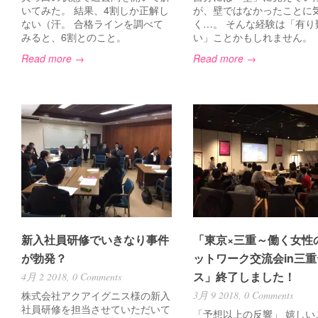
いてみた。 結果、4割しか正解し
が、壁ではなかったことに
ない（汗。 合格ラインを調べて
く…。 そんな経験は「有り
みると、6割とのこと。
い」ことかもしれません。
Read more →
Read more →
新入社員研修でいきなり事件
「東京×三重～働く女性
が勃発？
ットワーク交流会in三
ス」終了しました！
4月 2 2018,
0 Comments
株式会社アクアイグニス様の新入
3月 9 2018,
0 Comments
社員研修を担当させていただいて
「予想以上の反響」 嬉しい