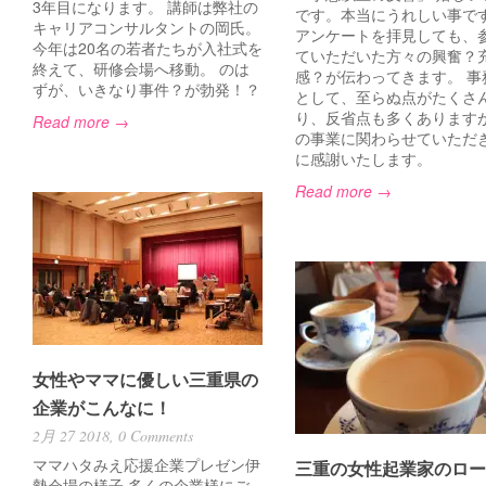
3年目になります。 講師は弊社の
です。本当にうれしい事で
キャリアコンサルタントの岡氏。
アンケートを拝見しても、
今年は20名の若者たちが入社式を
ていただいた方々の興奮？
終えて、研修会場へ移動。 のは
感？が伝わってきます。 事
ずが、いきなり事件？が勃発！？
として、至らぬ点がたくさ
り、反省点も多くあります
Read more →
の事業に関わらせていただ
に感謝いたします。
Read more →
女性やママに優しい三重県の
企業がこんなに！
2月 27 2018,
0 Comments
ママハタみえ応援企業プレゼン伊
三重の女性起業家のロー
勢会場の様子 多くの企業様にご