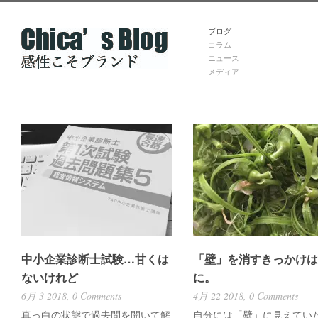
ブログ
コラム
ニュース
メディア
中小企業診断士試験…甘くは
「壁」を消すきっかけは
ないけれど
に。
6月 3 2018,
0 Comments
4月 22 2018,
0 Comments
真っ白の状態で過去問を開いて解
自分には「壁」に見えてい