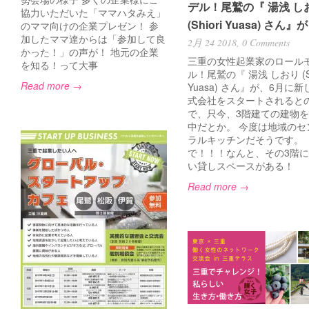
デル！尾鷲の『 湯浅 し
協力いただいた「ママハタみえ」
(Shiori Yuasa) さん』
のママ向けの企業プレゼン！ 参
加したママ達からは「参加して良
2月 24 2018,
0 Comments
かった！」の声が！ 地元の企業
三重の女性起業家のロール
を知る！って大事
ル！尾鷲の『 湯浅 しおり (Sh
Read more →
Yuasa) さん』が、6月に
式会社をスタートされると
で、只今、3階建ての建物
中だとか。 今度は地域のセ
ラルキッチンだそうです。
で！！！なんと、その3階
い貸しスペースがある！
Read more →