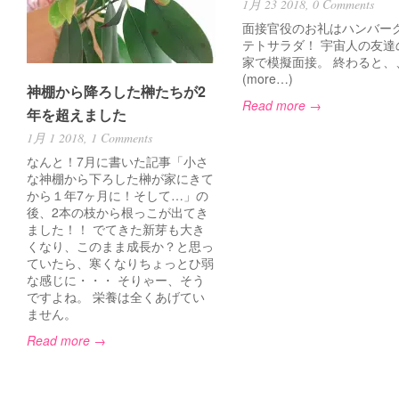
1月 23 2018,
0 Comments
面接官役のお礼はハンバー
テトサラダ！ 宇宙人の友達
家で模擬面接。 終わると、
(more…)
神棚から降ろした榊たちが2
Read more →
年を超えました
1月 1 2018,
1 Comments
なんと！7月に書いた記事「小さ
な神棚から下ろした榊が家にきて
から１年7ヶ月に！そして…」の
後、2本の枝から根っこが出てき
ました！！ でてきた新芽も大き
くなり、このまま成長か？と思っ
ていたら、寒くなりちょっとひ弱
な感じに・・・ そりゃー、そう
ですよね。 栄養は全くあげてい
ません。
Read more →